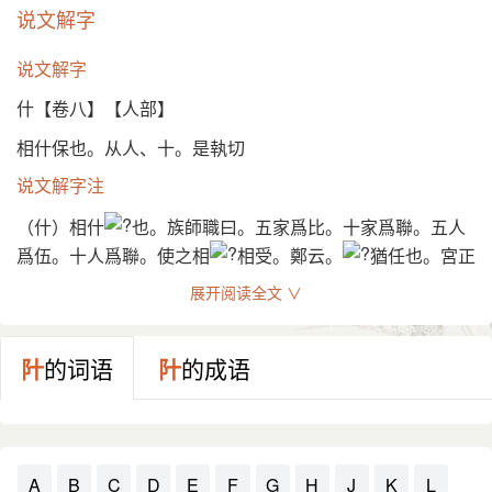
说文解字
说文解字
什【卷八】【人部】
相什保也。从人、十。是執切
说文解字注
（什）相什
也。族師職曰。五家爲比。十家爲聯。五人
爲伍。十人爲聯。使之相
相受。鄭云。
猶任也。宮正
注。五人爲伍。二伍爲什。雅頌以十篇爲一什。按後世曰什
展开阅读全文 ∨
物、古曰任器。古今語也。任急言之曰什。如唐人詩十可讀
如諶也。周禮牛人、司
皆有任器。鄭云。任猶用也。从
人十。此舉㑹意包形聲。是執切。七部。
䦹
的词语
䦹
的成语
A
B
C
D
E
F
G
H
J
K
L