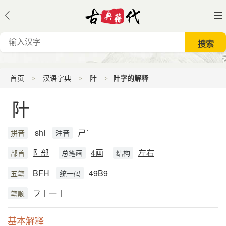
首页
汉语字典
䦹
䦹字的解释
䦹
shí
ㄕˊ
拼音
注音
阝部
4画
左右
部首
总笔画
结构
BFH
49B9
五笔
统一码
フ丨一丨
笔顺
基本解释