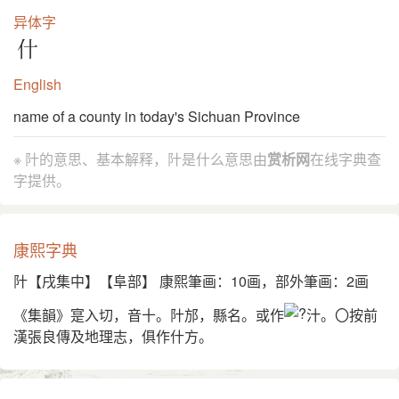
异体字
什
English
name of a county in today's Sichuan Province
※ 䦹的意思、基本解释，䦹是什么意思由
赏析网
在线字典查
字提供。
康熙字典
䦹【戌集中】【阜部】 康熙筆画：10画，部外筆画：2画
《集韻》寔入切，音十。䦹邡，縣名。或作
汁。〇按前
漢張良傳及地理志，俱作什方。