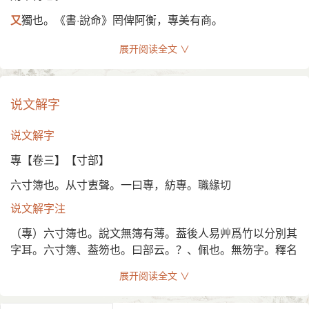
(5) 姓
又
獨也。《書·說命》罔俾阿衡，專美有商。
词性变化
又
《左傳·昭十二年》子革對曰是四國者，專足畏也。
展开阅读全文 ∨
◎
专
又
擅也，自是也。《中庸》賤而好自專。《禮·坊記》父母
在，饋獻不及車馬，示不敢專也。
專
zhuān
说文解字
又
《左傳·桓十五年》祭仲專，鄭伯患之。
〈动〉
说文解字
又
姓。吳人專諸。
(1) 独占；独用 [sew up]
專【卷三】【寸部】
又
《集韻》徒官切，音團。聚也。《周禮·地官·大司徒》其
专禄以周旋，戮也。——《左传·襄公二十六年》
民專而長。
六寸簿也。从寸叀聲。一曰專，紡專。職緣切
吴王擅鄣海泽， 邓通专西山。——《盐铁论·错币》
又
叶陟鄰切，音珍。《古詩爲焦仲卿妻作》奉事循公姥，進
说文解字注
罔俾阿衡(即伊尹)专美有商。——《书·说命下》
止敢自專。晝夜勤作息，伶俜縈苦辛。《韻會》通作顓剸。
（專）六寸簿也。說文無簿有薄。葢後人易艸爲竹以分別其
《正字通》專叀通。
专其利三世矣。——唐· 柳宗元《捕蛇者说》
字耳。六寸簿、葢笏也。曰部云。？、佩也。無笏字。釋名
衣食所安，弗敢专也。——《左传·庄公十年》
曰。笏、忽也。君有命則書其上。僃忽忘也。或曰薄可以簿
展开阅读全文 ∨
疏物也。徐廣車服儀制曰。古者貴賤皆執笏。卽今手版也。
敢专承之。——《国语·晋语》
杜注左傳。珽、玉笏也。若今吏之持簿。蜀志。秦宓見廣漢