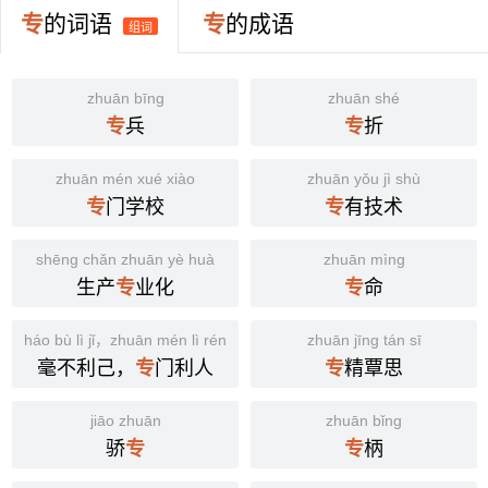
与其卖而分，孰若吾得专焉？——唐· 柳宗元《童区寄传》
太守。以簿擊頰。裴松之曰。簿、手版也。六寸未聞。疑
专
的词语
专
的成语
组词
上？二尺字。玉藻曰。笏度二尺有六寸。此法度也。故其字
(2) 又如：专功(独占其功)；专道(独占道路)；专贵(独占尊
從寸。从寸。叀聲。職緣切。十四部。一曰專、紡專。小
位)；专美(独享美名)；专宠(独占宠爱)；专据(独占)
雅。乃生女子。載弄之瓦。毛曰。瓦紡專也。糸部紡、䋞絲
zhuān bīng
zhuān shé
(3) 使专一；使集中 [concentrate]
也。䋞絲者、以專爲錘。廣韵曰。？紡錘是也。今專之俗字
兵
折
专
专
作甎、塼。以專爲嫥壹之嫥。廣韵曰。擅也、單也、政也、
不专心致志则不得也。——《孟子·告子上》
誠也、獨也、自是也。
zhuān mén xué xiào
zhuān yǒu jì shù
其静也专，其动也直。——《易·系辞上》
门学校
有技术
专
专
则其读书也必专。——清· 袁枚《黄生借书说》
shēng chǎn zhuān yè huà
zhuān mìng
(4) 又如：专必(专一不易)；专专(用心专一)；专愚(用心专一
生产
业化
命
专
专
而至不通事情)；专节(专一不变的节操)；专谨(专一谨慎)；
专注(专心注意)
háo bù lì jǐ，zhuān mén lì rén
zhuān jīng tán sī
(5) 独裁，专擅，独断独行 [act without authorization]
毫不利己，
门利人
精覃思
专
专
祭仲专， 郑伯患之。——《左传·桓公十五年》
jiāo zhuān
zhuān bǐng
主弱臣强，专制擅权。——《汉书》
骄
柄
专
专
举动自专由。——《玉台新咏·古诗为焦仲卿妻作》