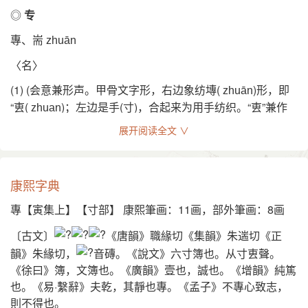
造字法
◎
专
原为会意兼形声
專、耑
zhuān
English
〈名〉
monopolize, take sole possession
(1) (会意兼形声。甲骨文字形，右边象纺塼(
)形，即
zhuān
“叀(
)；左边是手(寸)，合起来为用手纺织。“叀”兼作
zhuan
声符。本义：纺锤)
展开阅读全文 ∨
(2) 纺专，收丝器 [spindle]
专，纺专。——《说文》。字亦作塼，作甎，俗作磚。
康熙字典
载弄之瓦。——《诗·小雅·斯干》。传：“瓦，纺塼也。”按，
專【寅集上】【寸部】 康熙筆画：11画，部外筆画：8画
原始的陶制纺锤。
〔古文〕
《唐韻》職緣切《集韻》朱遄切《正
(3) 专长 [speciality]。如：一专多能
韻》朱緣切，
音磚。《說文》六寸簿也。从寸叀聲。
(4) 中等专科学校(即只教授某一项或一些专门技术的学校)的
《徐曰》簿，文簿也。《廣韻》壹也，誠也。《增韻》純篤
简称 [polytechnic school]。如：新城工专；美镇医专；兴隆
也。《易·繫辭》夫乾，其靜也專。《孟子》不專心致志，
商专
則不得也。