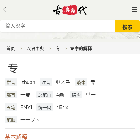
首页
汉语字典
专
专字的解释
专
zhuān
ㄓㄨㄢ
专
拼音
注音
繁体
一部
4画
单一
部首
总笔画
结构
FNYI
4E13
五笔
统一码
一一フ丶
笔顺
基本解释