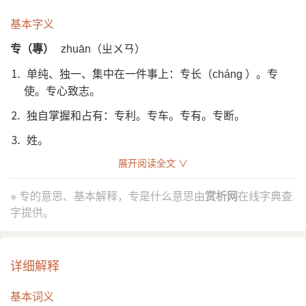
基本字义
专（專）
zhuān（ㄓㄨㄢ）
⒈ 单纯、独一、集中在一件事上：专长（
）。专
cháng
使。专心致志。
⒉ 独自掌握和占有：专利。专车。专有。专断。
⒊ 姓。
异体字
展开阅读全文 ∨
專
叀
専
※ 专的意思、基本解释，专是什么意思由
赏析网
在线字典查
汉英互译
字提供。
expert、focus on sth.
相关字词
详细解释
博
基本词义