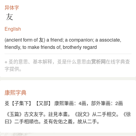
异体字
友
English
(ancient form of 友) a friend; a companion; a associate,
friendly, to make friends of, brotherly regard
※ 㕛的意思、基本解释，㕛是什么意思由
赏析网
在线字典查
字提供。
康熙字典
㕛【子集下】【又部】 康熙筆画：4画，部外筆画：2画
《玉篇》古文友字。註見本畫。《說文》从二手相交。《徐
曰》二手相順也。㕛有佐佑之義，故从二手。