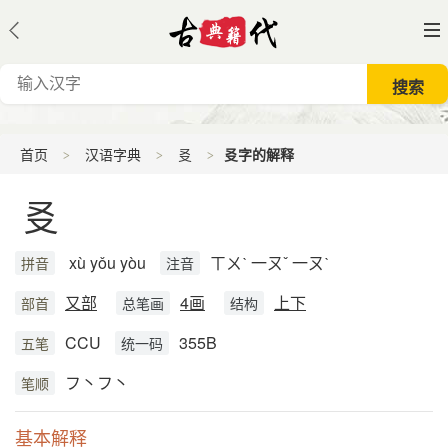
首页
汉语字典
㕛
㕛字的解释
㕛
xù yǒu yòu
ㄒㄨˋ 一ㄡˇ 一ㄡˋ
拼音
注音
又部
4画
上下
部首
总笔画
结构
CCU
355B
五笔
统一码
フ丶フ丶
笔顺
基本解释