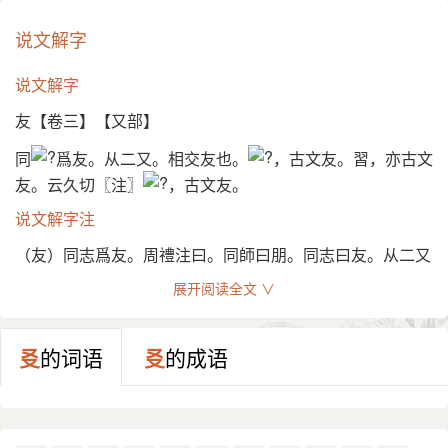
说文解字
说文解字
友【卷三】【又部】
同
爲友。从二又。相交友也。
，古文友。習，亦古文
友。云久切〖注〗
，古文友。
说文解字注
（友）同志爲友。周禮注曰。同師曰朋。同志曰友。从二又
相交。二又、二人也。善兄弟曰友。亦取二人而如左右手
展开阅读全文 ∨
也。云久切。三部。
（
）古文友。
㕛
的词语
㕛
的成语
（
）亦古文友。未詳。