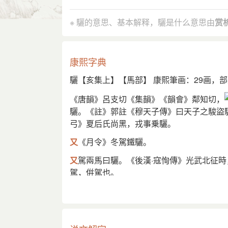
孋
骊
English
※ 驪的意思、基本解释，驪是什么意思由
赏
a pure black horse; a pair of horses
康熙字典
驪【亥集上】【馬部】 康熙筆画：29画，部
《唐韻》呂支切《集韻》《韻會》鄰知切，
驪。《註》郭註《穆天子傳》曰天子之駿盜驪
弓》夏后氏尚黑，戎事乗驪。
又
《月令》冬駕鐵驪。
又
駕兩馬曰驪。《後漢·寇恂傳》光武北征
駕，倂駕也。
又
山名。《後漢·郡國志》京兆尹新豐有驪
戎。
又
高句驪，國名。