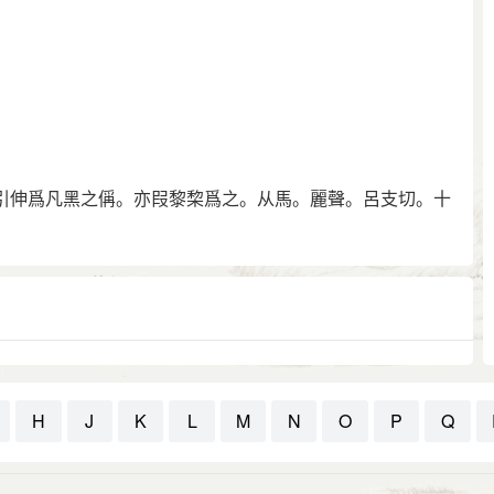
鄰溪切，
音黎。義同。
前漢·地理志》張掖郡驪靬縣。《註》李奇曰：音遲虔。師古
靬，疾言之曰力虔。
引伸爲凡黑之偁。亦叚黎棃爲之。从馬。麗聲。呂支切。十
H
J
K
L
M
N
O
P
Q