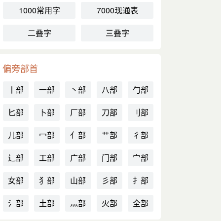
1000常用字
7000现通表
二叠字
三叠字
偏旁部首
丨部
一部
丶部
八部
勹部
匕部
卜部
厂部
刀部
刂部
儿部
冖部
亻部
艹部
彳部
辶部
工部
广部
门部
宀部
女部
犭部
山部
彡部
扌部
氵部
土部
灬部
火部
全部