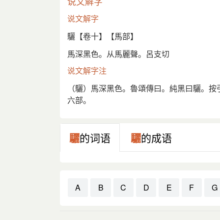
说文解字
又
縣名。《前漢·地理志》右北平郡驪成縣。
说文解字
又
《廣韻》郞奚切《韻會》憐題切《正韻》
驪【卷十】【馬部】
又
《集韻》陳尼切，音馳。驪靬，縣名。《
馬深黑色。从馬麗聲。呂支切
曰：驪，力遲反。靬音虔。令其土俗人呼驪
说文解字注
（驪）馬深黑色。魯頌傳曰。純黑曰驪。按
六部。
驪
的词语
驪
的成语
A
B
C
D
E
F
G