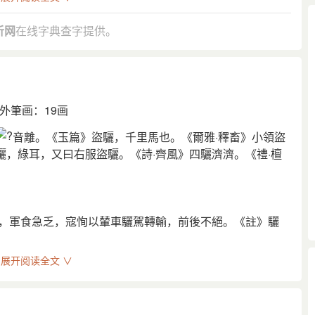
析网
在线字典查字提供。
外筆画：19画
音離。《玉篇》盜驪，千里馬也。《爾雅·釋畜》小領盜
，綠耳，又曰右服盜驪。《詩·齊風》四驪濟濟。《禮·檀
時，軍食急乏，寇恂以輦車驪駕轉輸，前後不絕。《註》驪
展开阅读全文 ∨
山。《註》杜預曰：古驪戎國。韋昭曰：戎成居此山，故號驪