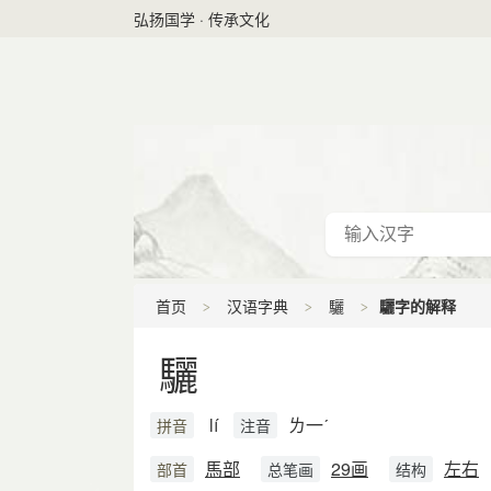
弘扬国学 · 传承文化
首页
汉语字典
驪
驪字的解释
驪
lí
ㄌ一ˊ
拼音
注音
馬部
29画
左右
部首
总笔画
结构