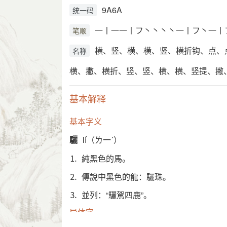
9A6A
统一码
一丨一一丨フ丶丶丶丶一丨フ丶一丨
笔顺
横、竖、横、横、竖、横折钩、点、
名称
横、撇、横折、竖、竖、横、横、竖提、撇
基本解释
基本字义
驪
lí（ㄌ一ˊ）
⒈ 純黑色的馬。
⒉ 傳說中黑色的龍：驪珠。
⒊ 並列：“驪駕四鹿”。
异体字