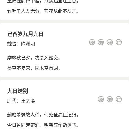
重阳独酌杯中酒，抱病起登江上台。
竹叶于人既无分，菊花从此不须开。
己酉岁九月九日
原
繁
译
拼
魏晋
：
陶渊明
靡靡秋已夕，凄凄风露交。
蔓草不复荣，园木空自凋。
九日送别
原
繁
拼
唐代
：
王之涣
蓟庭萧瑟故人稀，何处登高且送归。
今日暂同芳菊酒，明朝应作断蓬飞。