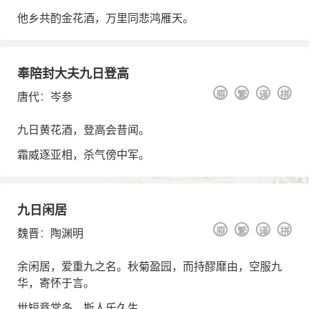
他乡共酌金花酒，万里同悲鸿雁天。
奉陪封大夫九日登高
原
繁
译
拼
唐代
：
岑参
九日黄花酒，登高会昔闻。
霜威逐亚相，杀气傍中军。
九日闲居
原
繁
译
拼
魏晋
：
陶渊明
余闲居，爱重九之名。秋菊盈园，而持醪靡由，空服九
华，寄怀于言。
世短意常多，斯人乐久生。