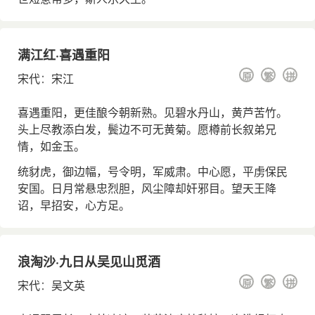
满江红·喜遇重阳
原
繁
拼
宋代
：
宋江
喜遇重阳，更佳酿今朝新熟。见碧水丹山，黄芦苦竹。
头上尽教添白发，鬓边不可无黄菊。愿樽前长叙弟兄
情，如金玉。
统豺虎，御边幅，号令明，军威肃。中心愿，平虏保民
安国。日月常悬忠烈胆，风尘障却奸邪目。望天王降
诏，早招安，心方足。
浪淘沙·九日从吴见山觅酒
原
繁
拼
宋代
：
吴文英