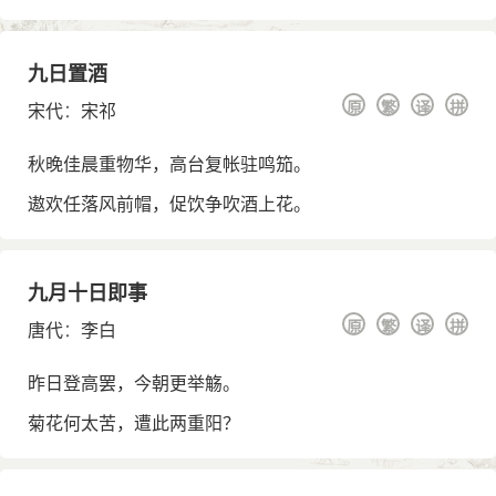
九日置酒
原
繁
译
拼
宋代
：
宋祁
秋晚佳晨重物华，高台复帐驻鸣笳。
遨欢任落风前帽，促饮争吹酒上花。
九月十日即事
原
繁
译
拼
唐代
：
李白
昨日登高罢，今朝更举觞。
菊花何太苦，遭此两重阳？