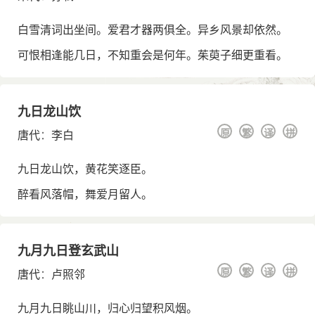
白雪清词出坐间。爱君才器两俱全。异乡风景却依然。
可恨相逢能几日，不知重会是何年。茱萸子细更重看。
九日龙山饮
原
繁
译
拼
唐代
：
李白
九日龙山饮，黄花笑逐臣。
醉看风落帽，舞爱月留人。
九月九日登玄武山
原
繁
译
拼
唐代
：
卢照邻
九月九日眺山川，归心归望积风烟。