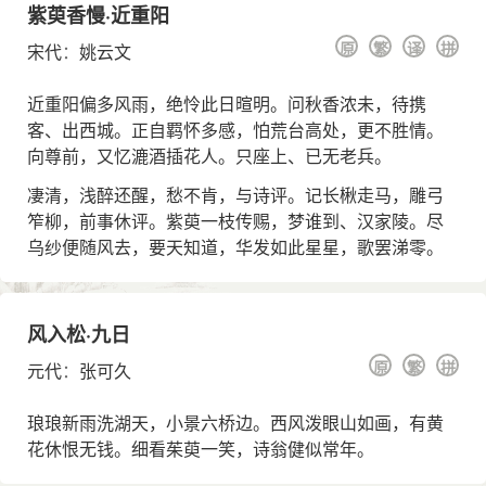
紫萸香慢·近重阳
原
繁
译
拼
宋代
：
姚云文
近重阳偏多风雨，绝怜此日暄明。问秋香浓未，待携
客、出西城。正自羁怀多感，怕荒台高处，更不胜情。
向尊前，又忆漉酒插花人。只座上、已无老兵。
凄清，浅醉还醒，愁不肯，与诗评。记长楸走马，雕弓
笮柳，前事休评。紫萸一枝传赐，梦谁到、汉家陵。尽
乌纱便随风去，要天知道，华发如此星星，歌罢涕零。
风入松·九日
原
繁
拼
元代
：
张可久
琅琅新雨洗湖天，小景六桥边。西风泼眼山如画，有黄
花休恨无钱。细看茱萸一笑，诗翁健似常年。