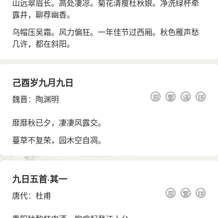
山远翠眉长。高处凄凉。菊花清瘦杜秋娘。净洗绿杯牵
露井，聊荐幽香。
乌帽压吴霜。风力偏狂。一年佳节过西厢。秋色雁声愁
几许，都在斜阳。
己酉岁九月九日
原
繁
译
拼
魏晋
：
陶渊明
靡靡秋已夕，凄凄风露交。
蔓草不复荣，园木空自凋。
九日五首·其一
原
繁
拼
唐代
：
杜甫