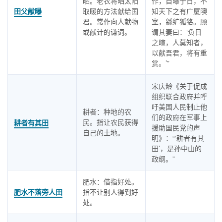
晒。老农将晒太阳
作，自曝于日，不
田父献曝
取暖的方法献给国
知天下之有广厦隩
君。常作向人献物
室，緜纩狐狢。顾
或献计的谦词。
谓其妻曰：‘负日
之暄，人莫知者，
以献吾君，将有重
赏。’”
宋庆龄《关于促成
组织联合政府并呼
吁美国人民制止他
耕者：种地的农
们的政府在军事上
民。指让农民获得
耕者有其田
援助国民党的声
自己的土地。
明》：“‘耕者有其
田’，是孙中山的
政纲。”
肥水：借指好处。
肥水不落旁人田
指不让别人得到好
处。