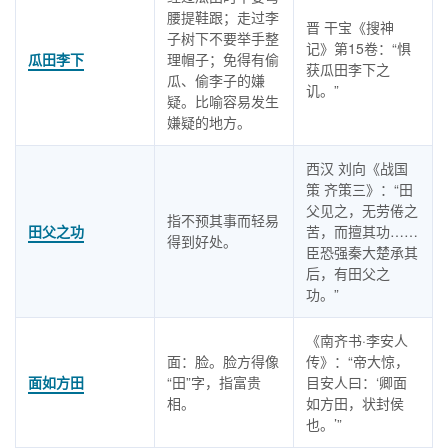
腰提鞋跟；走过李
晋 干宝《搜神
子树下不要举手整
记》第15卷：“惧
瓜田李下
理帽子；免得有偷
获瓜田李下之
瓜、偷李子的嫌
讥。”
疑。比喻容易发生
嫌疑的地方。
西汉 刘向《战国
策 齐策三》：“田
父见之，无劳倦之
指不预其事而轻易
田父之功
苦，而擅其功……
得到好处。
臣恐强秦大楚承其
后，有田父之
功。”
《南齐书·李安人
面：脸。脸方得像
传》：“帝大惊，
面如方田
“田”字，指富贵
目安人曰：‘卿面
相。
如方田，状封侯
也。’”