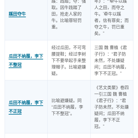
蹊：践踏；夺：强
年》：“‘牵牛以蹊
取。因牛践踏了
人之田，而夺之
蹊田夺牛
田，抢走人家的
牛。’牵牛以蹊
牛。比喻罪轻罚
者，信有罪矣；而
重。
夺之牛，罚已重
矣。”
经过瓜田，不可弯
三国 魏 曹植《君
腰提鞋；经过李树
子行》：“君子防
瓜田不纳履，李下
下不要举起手来整
未然，不处嫌疑
不整冠
理帽子。比喻避嫌
间；瓜田不纳履，
疑。
李下不正冠。”
《艺文类聚》卷四
一引三国 魏 曹植
比喻避嫌疑。同
《君子行》：“君
瓜田不纳履，李下
“瓜田不纳履，李
子防未然，不处嫌
不正冠
下不整冠”。
疑间；瓜田不纳
履，李下不正
冠。”