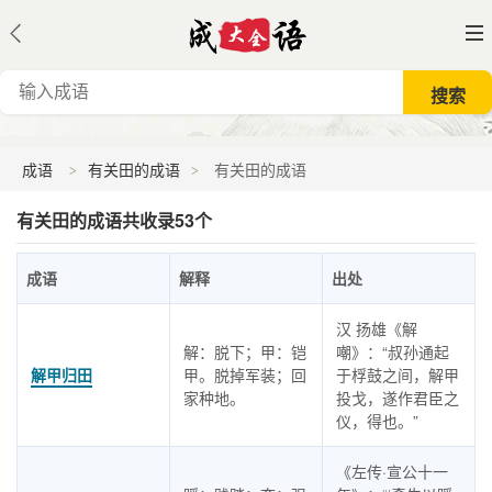
成语
有关田的成语
有关田的成语
有关田的成语共收录53个
成语
解释
出处
汉 扬雄《解
解：脱下；甲：铠
嘲》：“叔孙通起
解甲归田
甲。脱掉军装；回
于桴鼓之间，解甲
家种地。
投戈，遂作君臣之
仪，得也。”
《左传·宣公十一