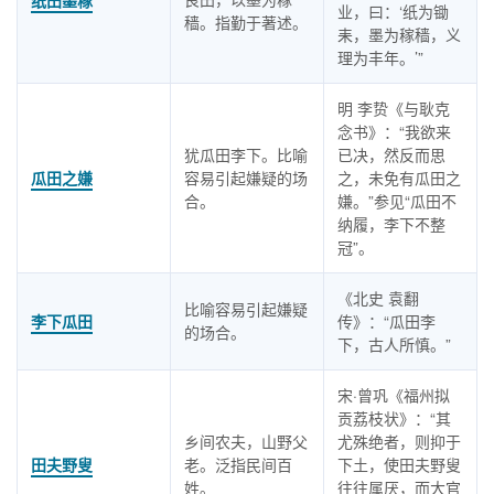
纸田墨稼
业，曰：‘纸为锄
穑。指勤于著述。
耒，墨为稼穑，义
理为丰年。’”
明 李贽《与耿克
念书》：“我欲来
犹瓜田李下。比喻
已决，然反而思
瓜田之嫌
容易引起嫌疑的场
之，未免有瓜田之
合。
嫌。”参见“瓜田不
纳履，李下不整
冠”。
《北史 袁翻
比喻容易引起嫌疑
李下瓜田
传》：“瓜田李
的场合。
下，古人所慎。”
宋·曾巩《福州拟
贡荔枝状》：“其
乡间农夫，山野父
尤殊绝者，则抑于
田夫野叟
老。泛指民间百
下土，使田夫野叟
姓。
往往属厌，而大官