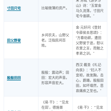
宋 苏轼《游罗浮
山》诗：“玉堂金
比喻微薄的资产。
寸田尺宅
马久流落，寸田尺
宅今谁耕。”
金·元好问《登封
令薛侯去思颂》：
乡间农夫，山野父
“方春劝耕，遭田
老。泛指民间百
田父野叟
父野叟于途，慰以
姓。
农里之言，而勉之
孝弟之训。”
西汉·戴圣《礼记·
向丧》：“妇人不
殷殷：震动声；田
宜袒，故发胸，击
田：宏大的声音。
殷殷田田
心，爵踊，殷殷田
形容声音宏大。
田，如坏墙然，悲
哀痛疾之至也。”
《易·干》：“‘见龙
在田’，德施普
《易·干》：“‘见龙