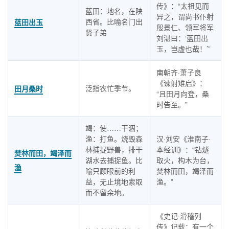
传》：“太祖见而
蓝田：地名，在陕
异之，谓尚书仆射
西省。比喻名门出
蓝田出玉
殷景仁、领军将军
贤子弟
刘湛曰：‘蓝田出
玉，岂虚也哉！’”
南朝齐·萧子良
《谏射雉启》：
泛指农忙季节。
田月桑时
“且田月向登，桑
时告至。”
竭：使……干涸；
渔：打鱼。烧毁森
汉·刘安《淮南子·
林捕捉野兽，排干
本经训》：“钻燧
焚林而田，竭泽而
湖水去捕捉鱼。比
取火，构木为台，
渔
喻只顾眼前的利
焚林而田，竭泽而
益，无止境地索取
渔。”
而不留余地。
《史记·滑稽列
传》记载：有一个