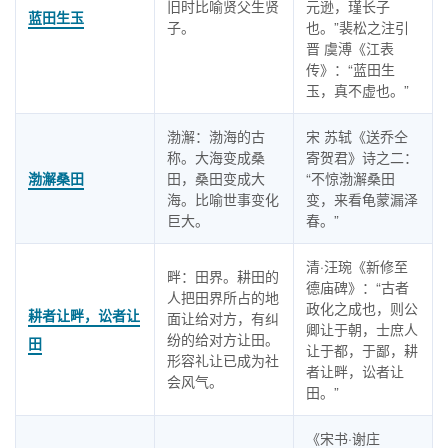
旧时比喻贤父生贤
元逊，瑾长子
蓝田生玉
子。
也。”裴松之注引
晋 虞溥《江表
传》：“蓝田生
玉，真不虚也。”
渤澥：渤海的古
宋 苏轼《送乔仝
称。大海变成桑
寄贺君》诗之二：
渤澥桑田
田，桑田变成大
“不惊渤澥桑田
海。比喻世事变化
变，来看龟蒙漏泽
巨大。
春。”
清·汪琬《新修至
畔：田界。耕田的
德庙碑》：“古者
人把田界所占的地
政化之成也，则公
耕者让畔，讼者让
面让给对方，有纠
卿让于朝，士庶人
纷的给对方让田。
田
让于都，于鄙，耕
形容礼让已成为社
者让畔，讼者让
会风气。
田。”
《宋书·谢庄