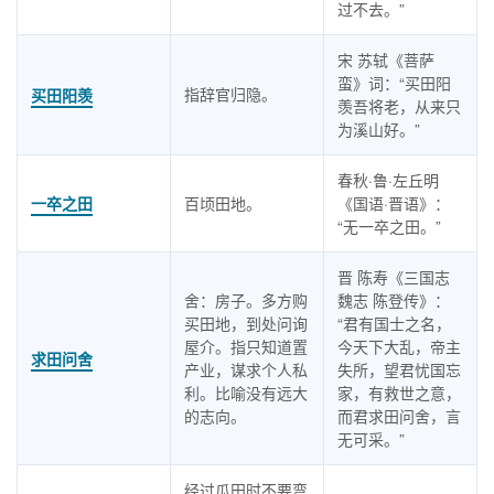
过不去。”
宋 苏轼《菩萨
蛮》词：“买田阳
指辞官归隐。
买田阳羡
羡吾将老，从来只
为溪山好。”
春秋·鲁·左丘明
一卒之田
百顷田地。
《国语·晋语》：
“无一卒之田。”
晋 陈寿《三国志
舍：房子。多方购
魏志 陈登传》：
买田地，到处问询
“君有国士之名，
屋介。指只知道置
今天下大乱，帝主
求田问舍
产业，谋求个人私
失所，望君忧国忘
利。比喻没有远大
家，有救世之意，
的志向。
而君求田问舍，言
无可采。”
经过瓜田时不要弯