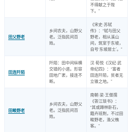
不得献之于陛
下。”
《宋史·苏轼
乡间农夫，山野父
传》：“轼与田父
田父野老
老。泛指民间百
野老，相从溪山
姓。
间，筑室于东坡，
自号‘东坡居士’。”
阡陌：田中间纵横
汉·荀悦《汉纪·武
交错的小道。形容
帝纪四》：“富者
田连阡陌
田地广袤，接连不
田连阡陌，贫者无
断。
立锥之地。”
南朝·梁·王僧孺
《答江琰书》：
乡间农夫，山野父
“其或蹲林卧石，
老。泛指民间百
田畯野老
籍卉班荆，不过田
姓。
畯野老，渔父樵
客。”