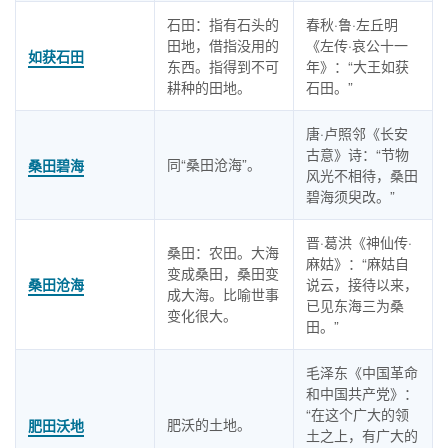
石田：指有石头的
春秋·鲁·左丘明
田地，借指没用的
《左传·哀公十一
如获石田
东西。指得到不可
年》：“大王如获
耕种的田地。
石田。”
唐·卢照邻《长安
古意》诗：“节物
同“桑田沧海”。
桑田碧海
风光不相待，桑田
碧海须臾改。”
晋·葛洪《神仙传·
桑田：农田。大海
麻姑》：“麻姑自
变成桑田，桑田变
桑田沧海
说云，接待以来，
成大海。比喻世事
已见东海三为桑
变化很大。
田。”
毛泽东《中国革命
和中国共产党》：
“在这个广大的领
肥沃的土地。
肥田沃地
土之上，有广大的