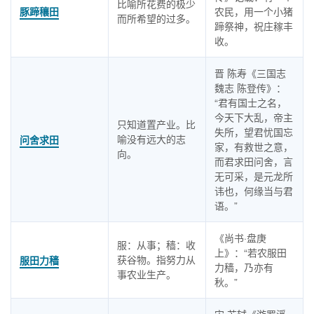
比喻所花费的极少
豚蹄穰田
农民，用一个小猪
而所希望的过多。
蹄祭神，祝庄稼丰
收。
晋 陈寿《三国志
魏志 陈登传》：
“君有国士之名，
今天下大乱，帝主
只知道置产业。比
失所，望君忧国忘
喻没有远大的志
问舍求田
家，有救世之意，
向。
而君求田问舍，言
无可采，是元龙所
讳也，何缘当与君
语。”
《尚书·盘庚
服：从事；穑：收
上》：“若农服田
获谷物。指努力从
服田力穑
力穑，乃亦有
事农业生产。
秋。”