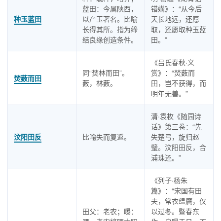
蓝田：今属陕西，
错媾》：“从今后
种玉蓝田
以产玉著名。比喻
天长地远，还愿
长得其所。指为缔
取，还愿取种玉蓝
结良缘创造条件。
田。”
《吕氏春秋·义
同“焚林而田”。
赏》：“焚薮而
焚薮而田
薮，林薮。
田，岂不获得，而
明年无兽。”
清·袁枚《随园诗
话》第三卷：“先
汶阳田反
比喻失而复返。
失楚弓，旋归赵
璧。汶阳田反，合
浦珠还。”
《列子·杨朱
篇》：“宋国有田
夫，常衣缊黂，仅
田父：老农；曝：
以过冬。暨春东