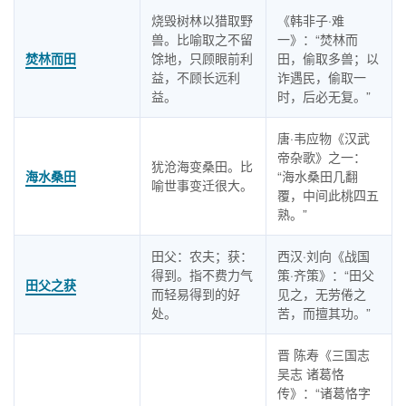
烧毁树林以猎取野
《韩非子·难
兽。比喻取之不留
一》：“焚林而
焚林而田
馀地，只顾眼前利
田，偷取多兽；以
益，不顾长远利
诈遇民，偷取一
益。
时，后必无复。”
唐·韦应物《汉武
帝杂歌》之一：
犹沧海变桑田。比
海水桑田
“海水桑田几翻
喻世事变迁很大。
覆，中间此桃四五
熟。”
田父：农夫；获：
西汉·刘向《战国
得到。指不费力气
策·齐策》：“田父
田父之获
而轻易得到的好
见之，无劳倦之
处。
苦，而擅其功。”
晋 陈寿《三国志
吴志 诸葛恪
传》：“诸葛恪字