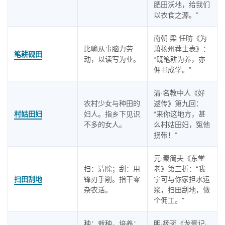
肥田沃地，给我们
以衣食之源。”
南朝 梁 任昉《为
比喻从事脑力劳
萧扬州荐士表》：
笔耕砚田
动，以读写为业。
“既笔耕为养，亦
佣书成学。”
清·名教中人《好
农村少女与种田的
逑传》第九回：
村姑田妇
妇人。指乡下见识
“来你这地方，甚
不多的女人。
么村姑田妇，冤他
拐带！”
元·秦简夫《东堂
扫：清除；刮：用
老》第三折：“我
扫田刮地
锋刃手削。指干零
宁可与你家担水运
杂农活。
浆，扫田刮地，做
个佣工。”
种：栽种，培养；
明·杨珽《龙膏记·