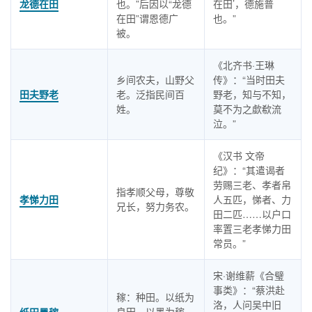
龙德在田
也。”后因以“龙德
在田’，德施普
在田”谓恩德广
也。”
被。
《北齐书·王琳
乡间农夫，山野父
传》：“当时田夫
田夫野老
老。泛指民间百
野老，知与不知，
姓。
莫不为之歔欷流
泣。”
《汉书 文帝
纪》：“其遣谒者
劳赐三老、孝者帛
指孝顺父母，尊敬
孝悌力田
人五匹，悌者、力
兄长，努力务农。
田二匹……以户口
率置三老孝悌力田
常员。”
宋·谢维薪《合璧
事类》：“蔡洪赴
稼：种田。以纸为
洛，人问吴中旧
良田，以墨为稼