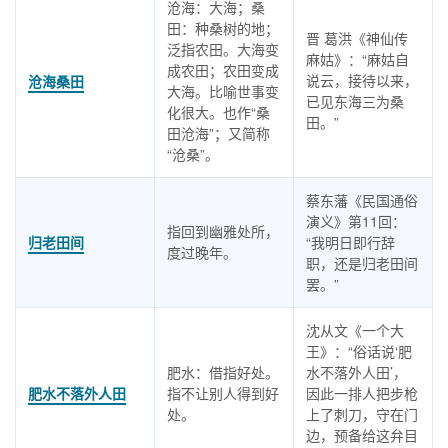
沧海：大海；桑
田：种桑树的地；
晋 葛洪《神仙传
泛指农田。大海变
麻姑》：“麻姑自
成农田；农田变成
说云，接待以来，
沧海桑田
大海。比喻世事变
已见东海三为桑
化很大。也作“桑
田。”
田沧海”；又简称
“沧桑”。
蔡东藩《民国通俗
演义》第11回：
指回到幽雅处所，
归老田间
“我明日即行辞
度过晚年。
职，还是归老田间
罢。”
沈从文《一个大
王》：“俗话说‘肥
肥水：借指好处。
水不落外人田’，
肥水不落外人田
指不让别人得到好
因此一排人把步枪
处。
上了刺刀，守在门
边，预备给这弁目