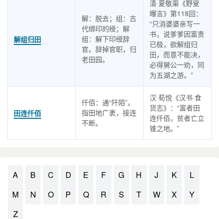
清·夏敬渠《野叟
曝言》第118回：
解：脱去；组：古
“只消婆婆亲写一
代绑印的绶；解
书，说爹爹因富贵
组：解下印绶辞
解组归田
已极，欲解组归
官。辞掉官职，归
田，而意不能决，
老田园。
必得舅公一劝，同
为五湖之游。”
汉·荀悦《汉书·食
仟佰：通“阡陌”。
货志》：“富者田
指田地广袤，接连
田连仟佰
连仟佰，贫者亡立
不断。
锥之地。”
A
B
C
D
E
F
G
H
J
K
L
M
N
O
P
Q
R
S
T
W
X
Y
Z