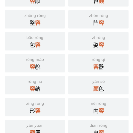
颜
容
容
颜
zhěng róng
zhèn róng
整
阵
容
容
bāo róng
zī róng
包
姿
容
容
róng mào
róng qì
貌
器
容
容
róng nà
yán sè
纳
色
容
颜
xíng róng
nèi róng
形
内
容
容
yán yuán
diàn róng
原
电
颜
容