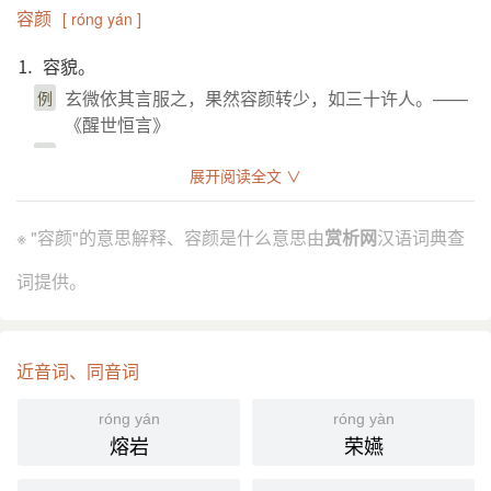
容颜
[ róng yán ]
⒈ 容貌。
玄微依其言服之，果然容颜转少，如三十许人。——
例
《醒世恒言》
appearance;
英
展开阅读全文 ∨
引证解释
※ "容颜"的意思解释、容颜是什么意思由
赏析网
汉语词典查
⒈ 容貌神色。
词提供。
战国 楚 宋玉 《神女赋》：“整衣服，敛容颜。”
引
晋 陶潜 《拟古》诗之五：“辛苦无此比，常有好容
颜。”
唐 韩愈 《雪后寄崔二十六丞公》诗：“秩卑俸薄食口
近音词、同音词
众，岂有酒食开容颜。”
《水浒传》第三五回：“张社长 见 宋江 容颜不乐，眼
róng yán
róng yàn
泪暗流。”
熔岩
荣嬿
《红楼梦》第六九回：“﹝ 贾璉 ﹞回来见了 凤姐，未