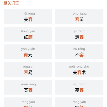
相关词语
měi róng
róng liàng
美
量
容
容
hóng yán
yí róng
红
遗
颜
容
yán yuán
bù róng
元
不
颜
容
róng yì
měi róng shù
易
美
术
容
容
kuān róng
mù róng
宽
慕
容
容
róng yán
róng yán