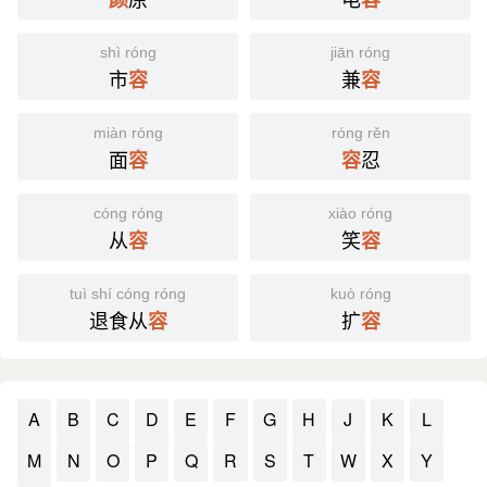
shì róng
jiān róng
市
兼
容
容
miàn róng
róng rěn
面
忍
容
容
cóng róng
xiào róng
从
笑
容
容
tuì shí cóng róng
kuò róng
退食从
扩
容
容
A
B
C
D
E
F
G
H
J
K
L
M
N
O
P
Q
R
S
T
W
X
Y