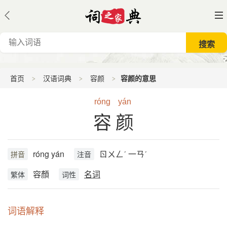
首页
汉语词典
容颜
容颜的意思
róng
yán
容颜
róng yán
ㄖㄨㄥˊ 一ㄢˊ
拼音
注音
容顏
名词
繁体
词性
词语解释