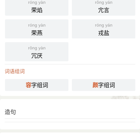
免脸上有些愧色。谁知 凤姐 反不似往日容颜，同 尤
róng yàn
rǒng yán
二姐 一同出来，叙了寒温。”
荣焰
宂言
曹禺 《北京人》第一幕：“后来一直卧病，容颜顿
改，人也憔悴瘦弱，脸色比 曾 家一般人还要苍白。”
róng yàn
róng yán
荣燕
戎盐
国语辞典
rǒng yàn
容颜
[ róng yán ]
冗厌
⒈ 容貌。
词语组词
《文选·宋玉·神女赋》：「于是摇珮饰鸣玉鸾，整衣
引
服敛容颜。」
字组词
字组词
容
颜
《红楼梦·第六九回》：「谁知凤姐儿他反不似往日容
颜，同尤二姐一同出迎，叙了寒温。」
造句
分字解释
róng
yán
容
颜